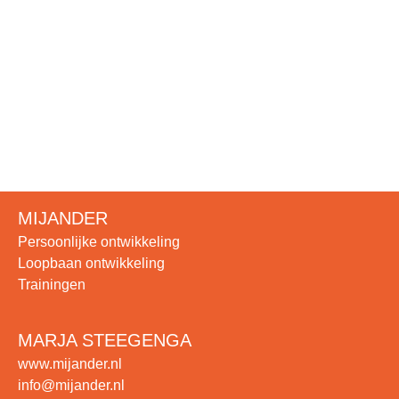
Dry Needling
Ergonomisch advies
WILFRED FABER
www.ergofysio.nl
info@ergofysio.nl
06 22 75 66 46
MIJANDER
Persoonlijke ontwikkeling
Loopbaan ontwikkeling
Trainingen
MARJA STEEGENGA
www.mijander.nl
info@mijander.nl