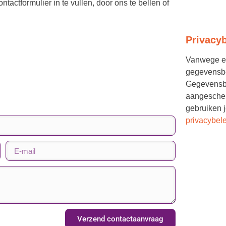
actformulier in te vullen, door ons te bellen of
Privacy
Vanwege ee
gegevensb
Gegevensbe
aangescher
gebruiken j
privacybel
Verzend contactaanvraag