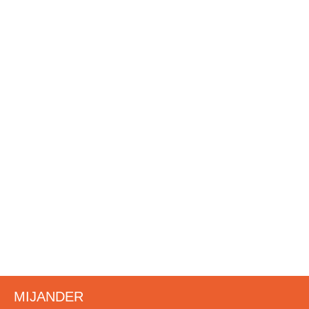
www.degaragevoorpersoonlijkonderhoud.nl
ERGOFYSIO
Fysiotherapie
Dry Needling
Ergonomisch advies
WILFRED FABER
www.ergofysio.nl
info@ergofysio.nl
06 22 75 66 46
MIJANDER